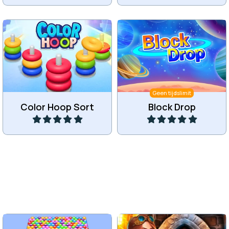
Sorteer alle ringen op
Laat blokken vallen en
kleur.
voeg dezelfde samen.
Geen tijdslimit
Color Hoop Sort
Block Drop
Speel
Speel