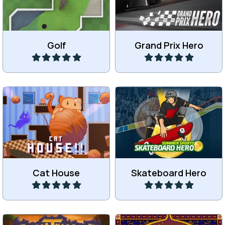
meerdere continenten.
Golf
Grand Prix Hero
Speel
Speel
Doe mee aan de
Help de kat in het huis.
skateboard wedstrijd bij
de olympische spelen.
Cat House
Skateboard Hero
Speel
Speel