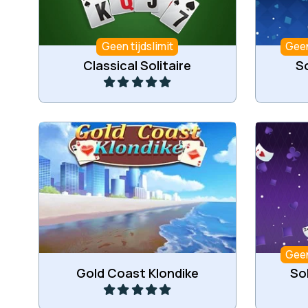
Geen tijdslimit
Geen
Speel
Classical Solitaire
So
Speel Klondike Solitaire op de
Een
Goudkust.
Geen
Speel
Gold Coast Klondike
Sol