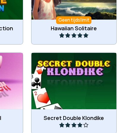
Geen tijdslimit
Speel
ection
Hawaiian Solitaire
aar de 4
Klondike kaartspel met verborgen
kaarten.
Speel
l
Secret Double Klondike