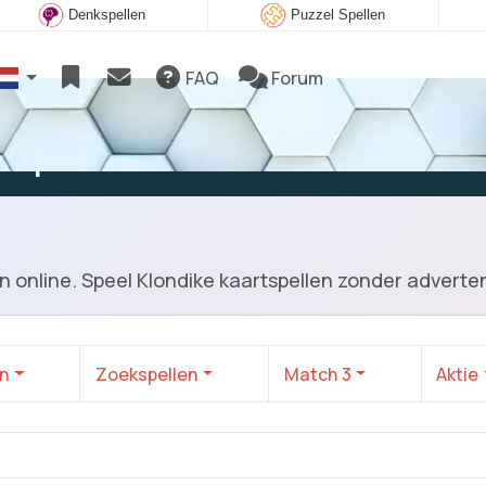
Denkspellen
Puzzel Spellen
FAQ
Forum
e spelen
n online. Speel Klondike kaartspellen zonder adverten
en
Zoekspellen
Match 3
Aktie