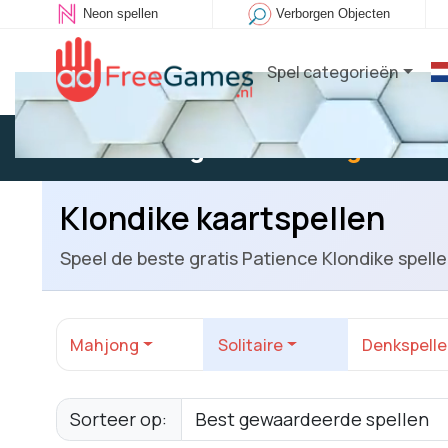
Neon spellen
Verborgen Objecten
Spel categorieën
Bestaande gebruiker:
Log in
om t
Klondike kaartspellen
Speel de beste gratis Patience Klondike spelle
Mahjong
Solitaire
Denkspell
Sorteer op: