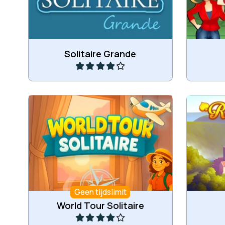
Speel
Solitaire Grande
Reis door de wereld in dit
Een Klo
patiencespel.
Geen tijdslimit
Speel
World Tour Solitaire