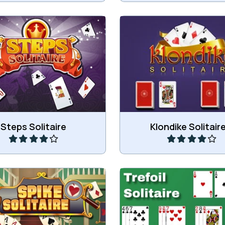
ike kaartspel met twee
Trek 1 of 3 kaarten in dit
kaartspellen.
kaartspel.
Speel
Speel
Steps Solitaire
Klondike Solitaire
Verplaats alle kaarten 
n Klondike kaartspel.
aflegstapels.