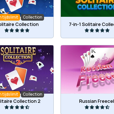
 tijdslimit
Collection
Speel
Speel
litaire Collection
7-in-1 Solitaire Coll
 tweede verzameling
Verplaats alle kaarten n
kaartspellen.
stapels
 tijdslimit
Collection
Speel
Speel
itaire Collection 2
Russian Freecel