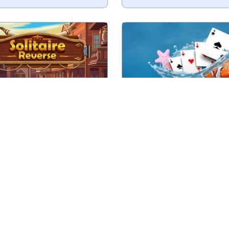
klassieke kaartspel in
Klondike met een keuze o
gekeerde volgorde.
kaarten te trekken
Nieuw
Speel
Speel
Solitaire Reverse
\
rd een meester in 3
Klassiek Ali Baba kaar