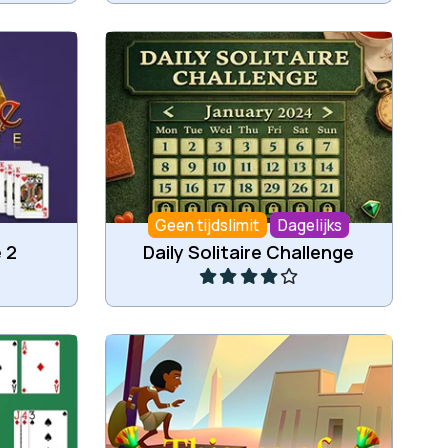
 Klondike
Elke dag een nieuwe Patience
uitdaging.
Geen tijdslimit
Dagelijks
Speel
 2
Daily Solitaire Challenge
naar de
Verplaats alle kaarten naar de
aflegstapels van Aas naar Koning.