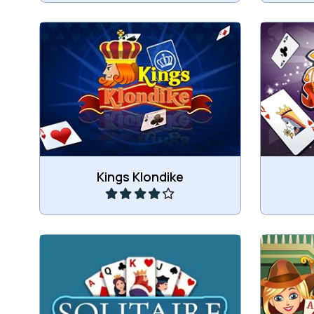
Klondike kaartspel met verborgen
Klond
kaarten.
Speel
Kings Klondike
Verwijder alle kaarten in dit
Ee
Klondike Solitaire spel.