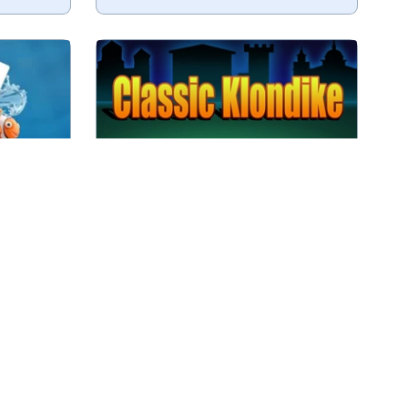
m 1 of 3
Klassiek Klondike: speel alle
.
kaarten op volgorde weg.
Speel
Classic Klondike
Een Klondike spel voor de Kerst, dit
tspel.
kaartspel start eenvoudig maar