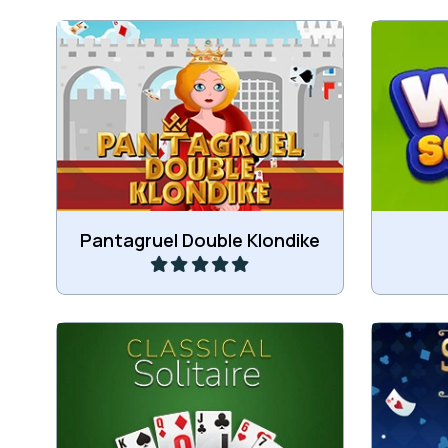
Een moeilijk double klondike
Speel e
kaartspel.
Speel
Pantagruel Double Klondike
Het klassieke klondike kaartspel.
Een ve