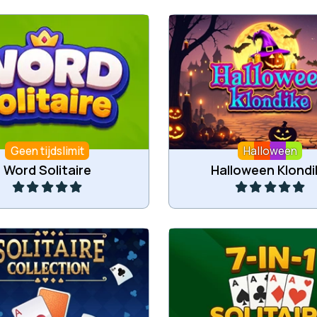
en kaartspel met woorden.
Klondike spel voor Hal
Geen tijdslimit
Halloween
Speel
Speel
Word Solitaire
Halloween Klondi
Een verzameling va
rzameling kaartspellen.
kaartspellen.