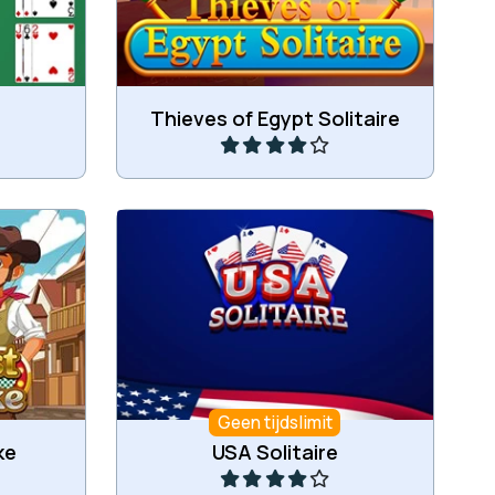
Speel
e
Thieves of Egypt Solitaire
Speel een kaartspel in Amerika-
e Westen.
stijl.
Geen tijdslimit
Speel
ke
USA Solitaire