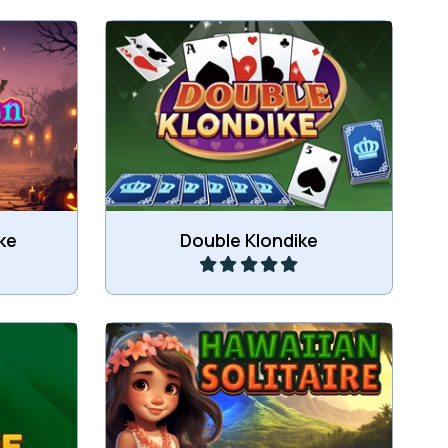
Klondike kaartspel met het
loween.
dubbele aantal kaarten.
Speel
ke
Double Klondike
n 7
Probeer in Hawaii de kaarten naar
de 4 aflegstapels te verplaatsen.