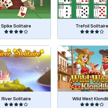
Speel
Speel
Spike Solitaire
Trefoil Solitair
ndike kaartspel variatie.
Klondike spel in het Wild
Speel
Speel
River Solitaire
Wild West Klondi