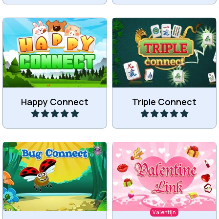
Mahjong Connect spel
Verbind all vrolijke diertjes.
waarin je 3 stenen moet
verbinden in plaats van 2.
Happy Connect
Triple Connect
Speel
Speel
Geniet van Valentijnsdag
Elimineer alle insecten in
met dit Mahjong Connect
dit Mahjong Connect Spel.
spel.
Valentijn