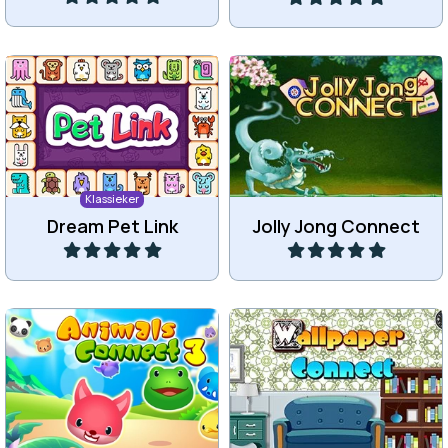
Mahjong Link spel met
Verbind de Jolly Jong
huisdieren.
stenen.
Klassieker
Dream Pet Link
Jolly Jong Connect
Speel
Speel
Verbind 2 dezelfde
Deel 3 van onze animals
behangtegels met elkaar
connect spellen.
en verwijder ze zo snel
mogelijk.