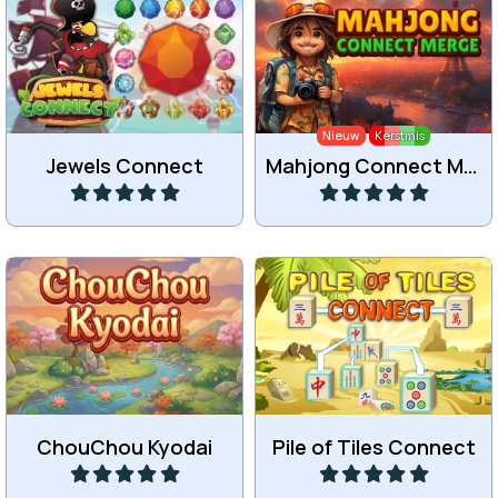
Een mahjong-connect-
Verbind twee dezelfde
spel en een merge-spel in
juwelen.
één.
Nieuw
Kerstmis
Jewels Connect
Mahjong Connect Merge
Speel
Speel
Een mahjong connect spel
Verbind Mahjongstenen en
met vlinders.
verwijder ze allemaal.
ChouChou Kyodai
Pile of Tiles Connect
Speel
Speel