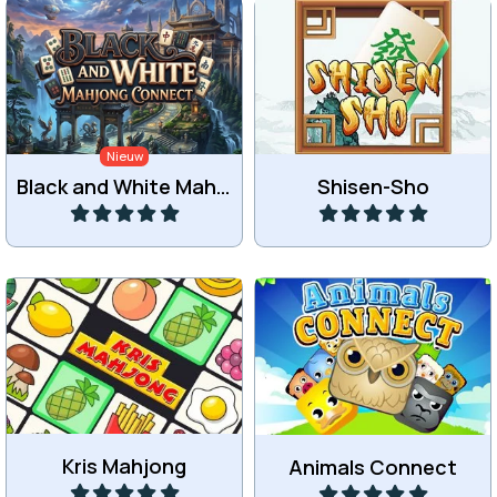
Een mahjong connect spel
Shisen-Sho is een klassiek
met zwarte en witte
Mahjong Connect spel.
stenen.
Nieuw
Black and White Mahjong Connect
Shisen-Sho
Speel
Speel
Opnieuw gemaakte versie
Verbind 2 dezelfde dieren
van het klassieke spel Kris
met elkaar en verwijder ze
Mahjong connect.
allemaal.
Kris Mahjong
Animals Connect
Speel
Speel