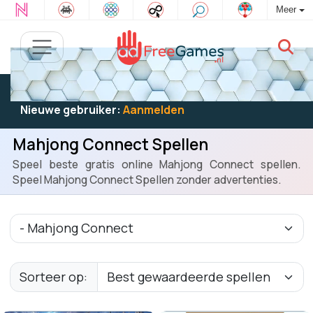
Meer
Bestaande gebruiker:
Log in
om te spelen
Nieuwe gebruiker:
Aanmelden
Mahjong Connect Spellen
Speel beste gratis online Mahjong Connect spellen.
Speel Mahjong Connect Spellen zonder advertenties.
Sorteer op: