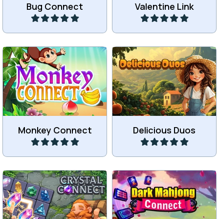
Bug Connect
Valentine Link
Speel
Speel
Mahjong Connect spel met
Verbind hetzelfde voedsel-
apen.
items met elkaar.
Monkey Connect
Delicious Duos
Speel
Speel
Mahjong connect in een
Verbind de kristallen.
donkere stijl.