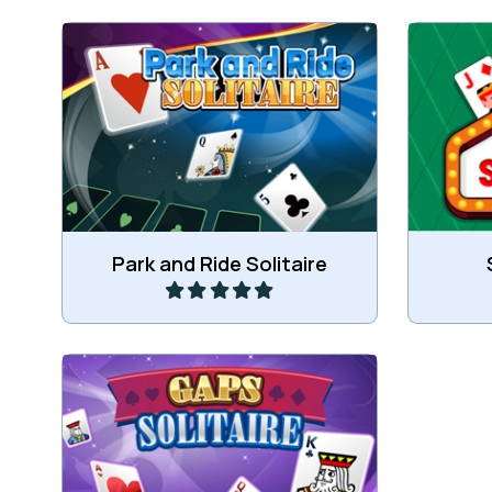
Leg alle kaarten op volgorde en
Maak r
soort van 2 naar Koning.
Speel
Park and Ride Solitaire
Leg alle kaarten op volgorde en
kleur van 2 naar Koning.