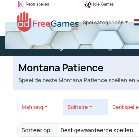
Neon spellen
Idle Games
Spel categorieën
Bestaande gebruiker:
Log in
om t
Montana Patience
Speel de beste Montana Patience spellen en v
Mahjong
Solitaire
Denkspell
Sorteer op: