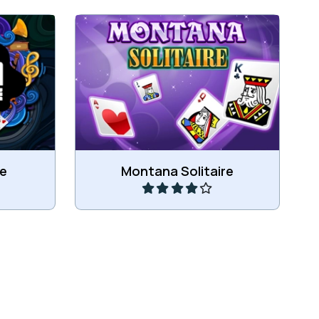
r van Aas
Leg de kaarten op volgorde van 2
naar Koning
Speel
re
Montana Solitaire