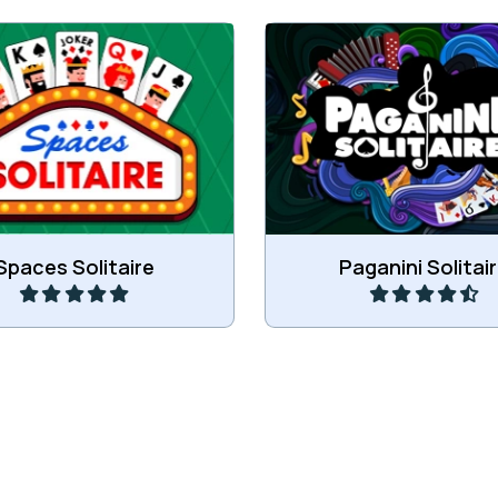
ijen van kaarten van Aas
Plaats alle kaarten in kleu
naar Koning.
naar Koning.
Speel
Speel
Spaces Solitaire
Paganini Solitai