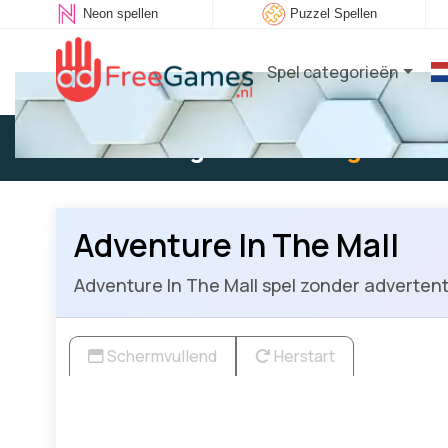
Neon spellen
Puzzel Spellen
Spel categorieën
Bestaande gebruiker:
Log in
om t
Adventure In The Mall
Adventure In The Mall spel zonder advertentie
Schermvullend
Herstart