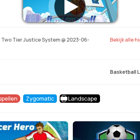
0
Two Tier Justice System @ 2023-06-
Bekijk alle 
Basketball 
spellen
Zygomatic
Landscape