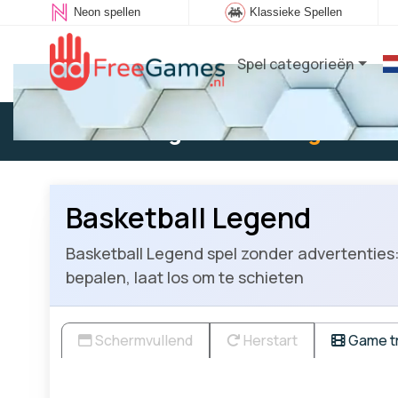
Neon spellen
Klassieke Spellen
Spel categorieën
Bestaande gebruiker:
Log in
om t
Basketball Legend
Basketball Legend spel zonder advertenties: 
bepalen, laat los om te schieten
Schermvullend
Herstart
Game tr