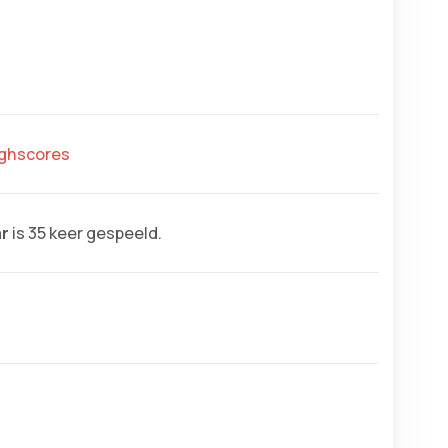
highscores
r
is 35 keer gespeeld.