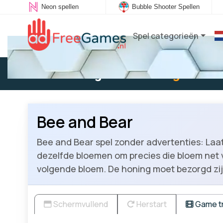
Neon spellen
Bubble Shooter Spellen
Spel categorieën
Bestaande gebruiker:
Log in
om t
Bee and Bear
Bee and Bear spel zonder advertenties: Laat
dezelfde bloemen om precies die bloem net vo
volgende bloem. De honing moet bezorgd zijn
Schermvullend
Herstart
Game tr