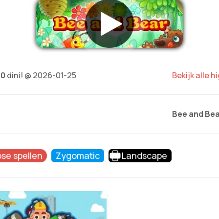
10
dini! @ 2026-01-25
Bekijk alle 
Bee and Bea
pse spellen
Zygomatic
Landscape