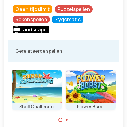
Geen tijdslimit
Puzzelspellen
Rekenspellen
Zygomatic
Landscape
Gerelateerde spellen
Shell Challenge
Flower Burst
Pi
Uitdagend spel: