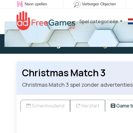
Neon spellen
Verborgen Objecten
Spel categorieën
Bestaande gebruiker:
Log in
om t
Christmas Match 3
Christmas Match 3 spel zonder advertenties: 3
Schermvullend
Herstart
Game tr