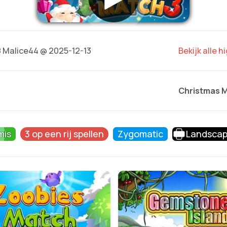
8
Malice44 @ 2025-12-13
Bekijk alle 
Christmas M
mis
3 op een rij spellen
Zygomatic
Landsca