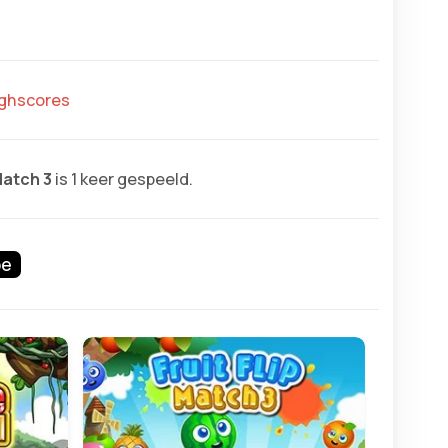
highscores
atch 3
is 1 keer gespeeld.
pe