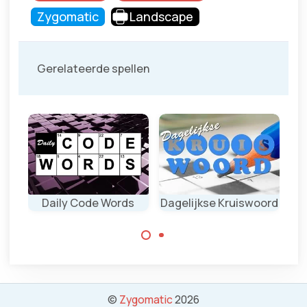
Zygomatic
Landscape
Gerelateerde spellen
am
Daily Code Words
Dagelijkse Kruiswoord
Elke dag een
Probeer elke dag
nieuw
twee dagelijkse
kruiswoordraadse
codewoord-
l om op te lossen.
puzzels op te
©
Zygomatic
2026
lossen.