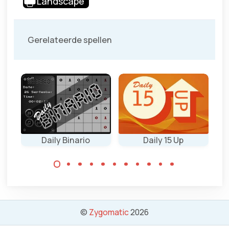
Landscape
Gerelateerde spellen
Daily Binario
Daily 15 Up
Een puzzel spel:
Een rekenspel
tel getallen op tot
met alleen maar
15 en los het op
nullen en enen.
met logica.
Los op door
©
Zygomatic
2026
logisch te
redeneren.