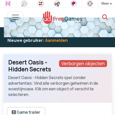
Meer
Bestaande gebruiker:
Log in
om te spelen
Nieuwe gebruiker:
Aanmelden
Desert Oasis -
Verborgen objecten
Hidden Secrets
Desert Oasis - Hidden Secrets spel zonder
advertenties: Vind alle verborgen geheimen in de
woestijnoase. Klik om een object of verschil te
selecteren.
Game trailer