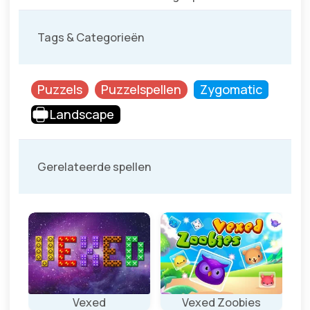
Tags & Categorieën
Puzzels
Puzzelspellen
Zygomatic
Landscape
Gerelateerde spellen
Vexed
Vexed Zoobies