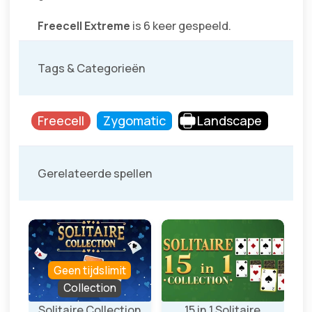
Freecell Extreme
is 6 keer gespeeld.
Tags & Categorieën
Freecell
Zygomatic
Landscape
Gerelateerde spellen
Geen tijdslimit
Collection
l
Solitaire Collection
15 in 1 Solitaire
So