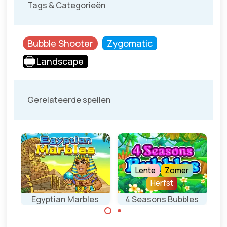
Tags & Categorieën
Bubble Shooter
Zygomatic
Landscape
Gerelateerde spellen
Lente
Zomer
Herfst
Egyptian Marbles
4 Seasons Bubbles