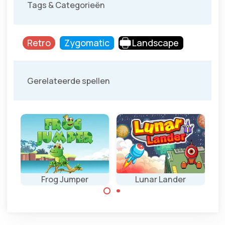
Tags & Categorieën
Retro
Zygomatic
Landscape
Gerelateerde spellen
Frog Jumper
Lunar Lander
Breng je kikker
Laat je
veilig naar de
ruimteschip veilig