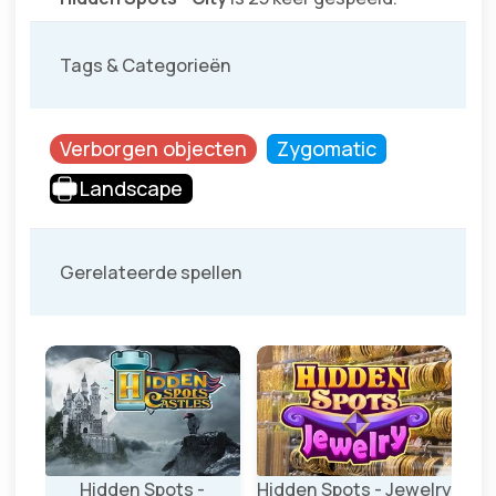
Tags & Categorieën
Verborgen objecten
Zygomatic
Landscape
Gerelateerde spellen
ins
Hidden Spots -
Hidden Spots - Jewelry