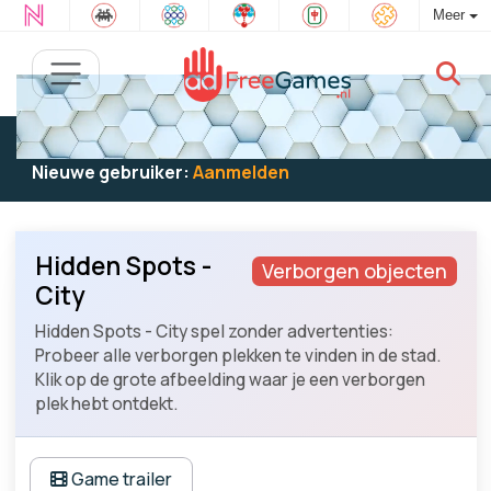
Meer
Bestaande gebruiker:
Log in
om te spelen
Nieuwe gebruiker:
Aanmelden
Hidden Spots -
Verborgen objecten
City
Hidden Spots - City spel zonder advertenties:
Probeer alle verborgen plekken te vinden in de stad.
Klik op de grote afbeelding waar je een verborgen
plek hebt ontdekt.
Game trailer