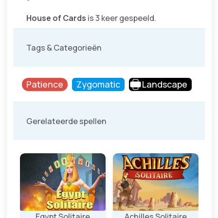
House of Cards
is 3 keer gespeeld.
Tags & Categorieën
Patience
Zygomatic
Landscape
Gerelateerde spellen
ire
Egypt Solitaire
Achilles Solitaire
Wi