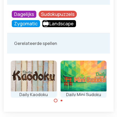
Dagelijks
Sudokupuzzels
Zygomatic
Landscape
Gerelateerde spellen
Daily Kaodoku
Daily Mini Sudoku
v
Moeilijk Sudoku
spel met smilie