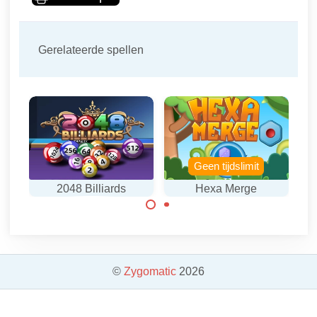
Gerelateerde spellen
Geen tijdslimit
2048 Billiards
Hexa Merge
Leuke mix van
Voeg tegels samen
biljarten met 2048.
tot hogere
waardes.
©
Zygomatic
2026