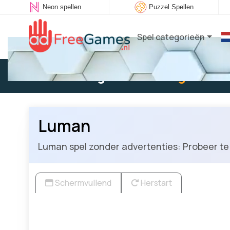
Neon spellen
Puzzel Spellen
Spel categorieën
Bestaande gebruiker:
Log in
om t
Luman
Luman spel zonder advertenties: Probeer te
Schermvullend
Herstart