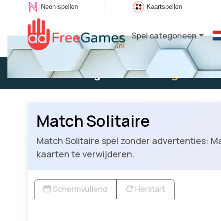
Neon spellen
Kaartspellen
Spel categorieën
Bestaande gebruiker:
Log in
om t
Match Solitaire
Match Solitaire spel zonder advertenties: Ma
kaarten te verwijderen.
Schermvullend
Herstart