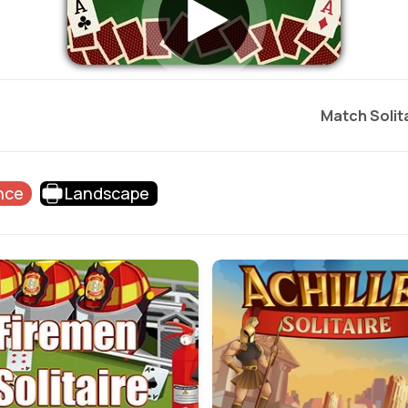
Match Solit
nce
Landscape