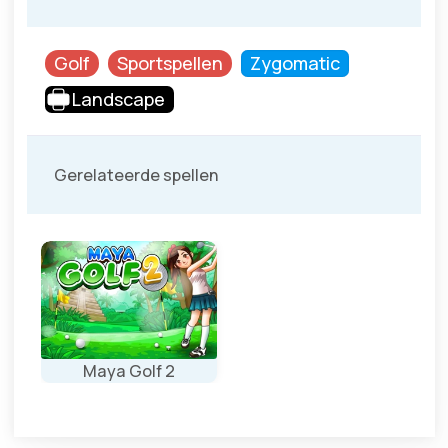
Golf
Sportspellen
Zygomatic
Landscape
Gerelateerde spellen
Maya Golf 2
Nieuwe levels
voor het Maya