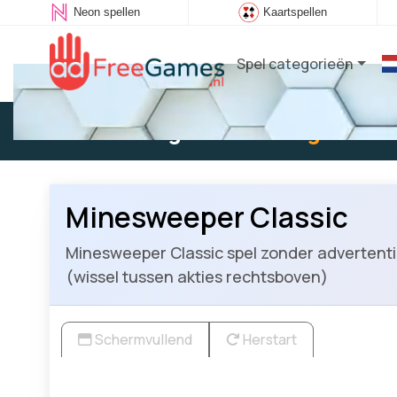
Neon spellen
Kaartspellen
Spel categorieën
Bestaande gebruiker:
Log in
om t
Minesweeper Classic
Minesweeper Classic spel zonder advertentie
(wissel tussen akties rechtsboven)
Schermvullend
Herstart