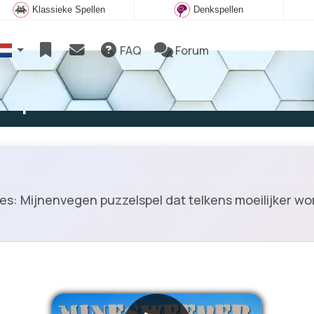
Klassieke Spellen
Denkspellen
FAQ
Forum
e spelen
s: Mijnenvegen puzzelspel dat telkens moeilijker wor