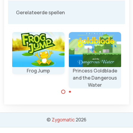
Gerelateerde spellen
Frog Jump
Princess Goldblade
T-
and the Dangerous
Water
Spring zo hoog
mogelijk.
Prinses
Goudenblad
moet alle
©
Zygomatic
2026
schatten en
kinderen redden.