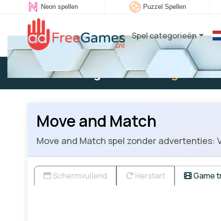
Neon spellen
Puzzel Spellen
Spel categorieën
Bestaande gebruiker:
Log in
om t
Move and Match
Move and Match spel zonder advertenties: V
Schermvullend
Herstart
Game tr