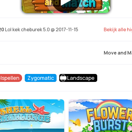
20
Lol kek cheburek 5.0 @ 2017-11-15
Bekijk alle 
Move and M
lspellen
Zygomatic
Landscape