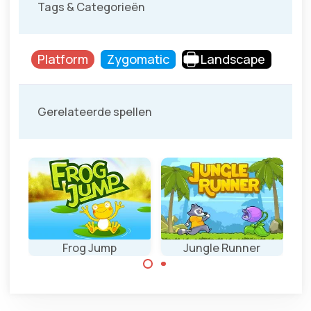
Tags & Categorieën
Platform
Zygomatic
Landscape
Gerelateerde spellen
Frog Jump
Jungle Runner
E
Spring zo hoog
Spring, ren,
mogelijk.
bevrijd vogels en