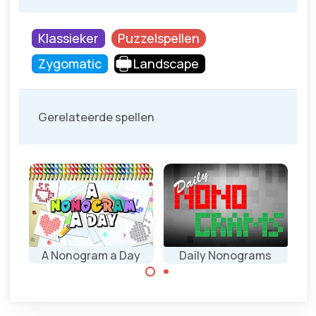
Klassieker
Puzzelspellen
Zygomatic
Landscape
Gerelateerde spellen
m
A Nonogram a Day
Daily Nonograms
Speel dagelijkse
Gebruik logica om
Nonogram
deze dagelijks