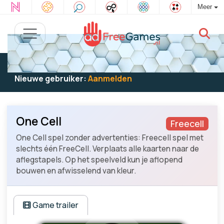
Meer
Bestaande gebruiker:
Log in
om te spelen
Nieuwe gebruiker:
Aanmelden
One Cell
Freecell
One Cell spel zonder advertenties: Freecell spel met
slechts één FreeCell. Verplaats alle kaarten naar de
aflegstapels. Op het speelveld kun je aflopend
bouwen en afwisselend van kleur.
Game trailer