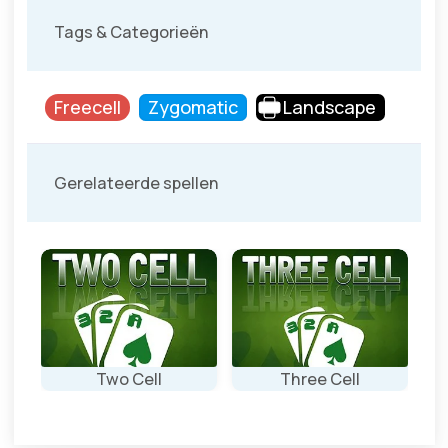
Tags & Categorieën
Freecell
Zygomatic
Landscape
Gerelateerde spellen
Two Cell
Three Cell
Freecell spel met
Freecell spel met