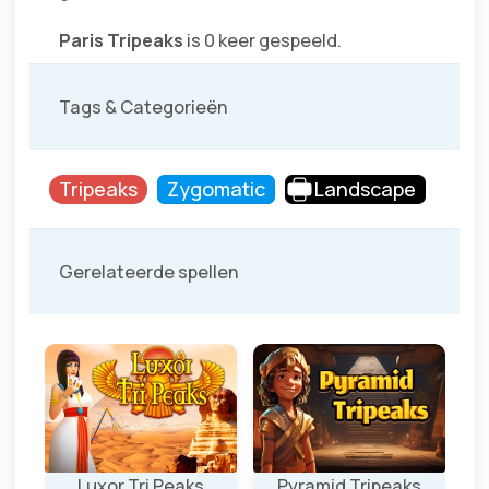
Paris Tripeaks
is 0 keer gespeeld.
Tags & Categorieën
Tripeaks
Zygomatic
Landscape
Gerelateerde spellen
Luxor Tri Peaks
Pyramid Tripeaks
Ea