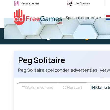
Neon spellen
Idle Games
Spel categorieën
Bestaande gebruiker:
Log in
om t
Peg Solitaire
Peg Solitaire spel zonder advertenties: Verwi
Schermvullend
Herstart
Game tr