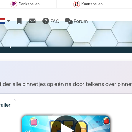
Denkspellen
Kaartspellen
FAQ
Forum
e spelen
jder alle pinnetjes op één na door telkens over pinne
ailer