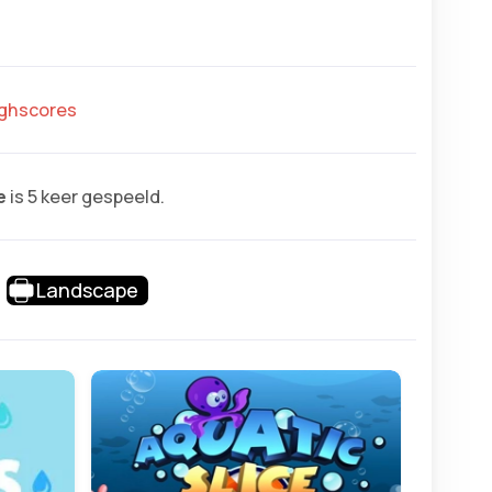
highscores
e
is 5 keer gespeeld.
Landscape