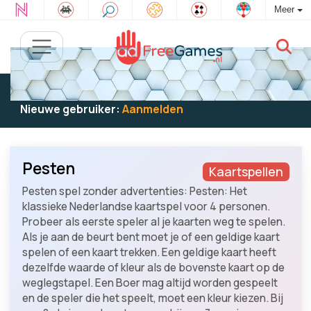
Meer
Bestaande gebruiker:
Log in
om te spelen
Nieuwe gebruiker:
Aanmelden
Pesten
Kaartspellen
Pesten spel zonder advertenties: Pesten: Het
klassieke Nederlandse kaartspel voor 4 personen.
Probeer als eerste speler al je kaarten weg te spelen.
Als je aan de beurt bent moet je of een geldige kaart
spelen of een kaart trekken. Een geldige kaart heeft
dezelfde waarde of kleur als de bovenste kaart op de
weglegstapel. Een Boer mag altijd worden gespeelt
en de speler die het speelt, moet een kleur kiezen. Bij