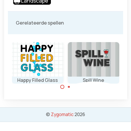
Landscape
Gerelateerde spellen
Happy Filled Glass
Spill Wine
Verspil alle wijn.
Vul het glas door
met een potlood
te tekenen.
©
Zygomatic
2026