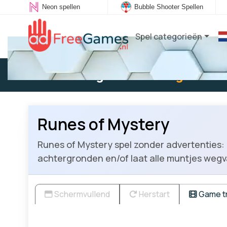
Neon spellen
Bubble Shooter Spellen
Spel categorieën
Bestaande gebruiker:
Log in
om t
Runes of Mystery
Runes of Mystery spel zonder advertenties: K
achtergronden en/of laat alle muntjes wegv
Schermvullend
Herstart
Game tr