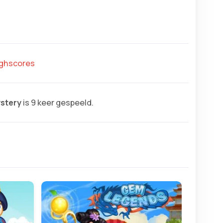
highscores
stery
is 9 keer gespeeld.