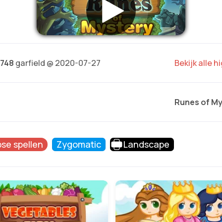
.748
garfield @ 2020-07-27
Bekijk alle 
Runes of My
pse spellen
Zygomatic
Landscape