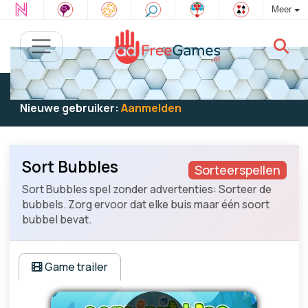
Meer
Bestaande gebruiker:
Log in
om te spelen
Nieuwe gebruiker:
Aanmelden
Sort Bubbles
Sorteerspellen
Sort Bubbles spel zonder advertenties: Sorteer de
bubbels. Zorg ervoor dat elke buis maar één soort
bubbel bevat.
Game trailer