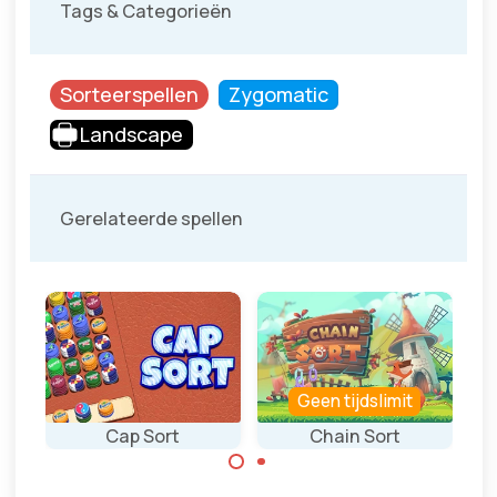
Tags & Categorieën
Sorteerspellen
Zygomatic
Landscape
Gerelateerde spellen
Geen tijdslimit
Cap Sort
Chain Sort
Nu
Sorteer dezelfde
Sorteerspel met