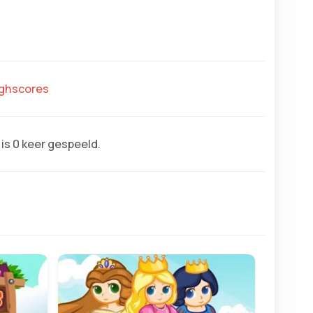
highscores
is 0 keer gespeeld.