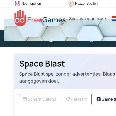
Neon spellen
Puzzel Spellen
Spel categorieën
Bestaande gebruiker:
Log in
om t
Space Blast
Space Blast spel zonder advertenties: Blaas 
aangegeven doel.
Schermvullend
Herstart
Game tr