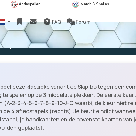
Actiespellen
Match 3 Spellen
FAQ
Forum
e spelen
Speel deze klassieke variant op Skip-bo tegen een co
g te spelen op de 3 middelste plekken. De eerste kaar
 (A-2-3-4-5-6-7-8-9-10-J-Q waarbij de kleur niet rele
n de 4 aflegstapels (rechts). Je beurt eindigt wanneer
lstapel, je handkaarten en de bovenste kaarten van je
worden geplaatst.