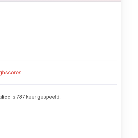
highscores
alice
is 787 keer gespeeld.