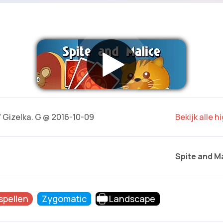
7
Gizelka. G @ 2016-10-09
Bekijk alle 
Spite and M
spellen
Zygomatic
Landscape