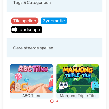
Tags & Categorieën
Tile spellen
Zygomatic
Landscape
Gerelateerde spellen
ABC Tiles
Mahjong Triple Tile
X
Verzamel 3
Verzamel 3