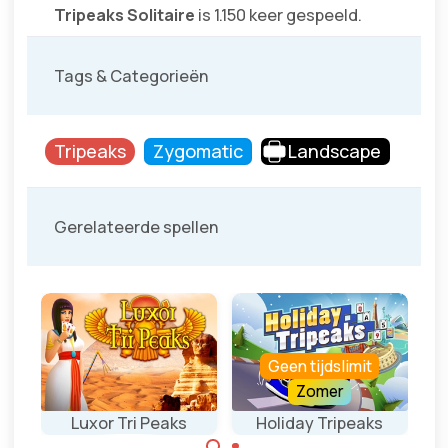
Tripeaks Solitaire
is 1.150 keer gespeeld.
Tags & Categorieën
Tripeaks
Zygomatic
Landscape
Gerelateerde spellen
Geen tijdslimit
Zomer
ire
Luxor Tri Peaks
Holiday Tripeaks
St