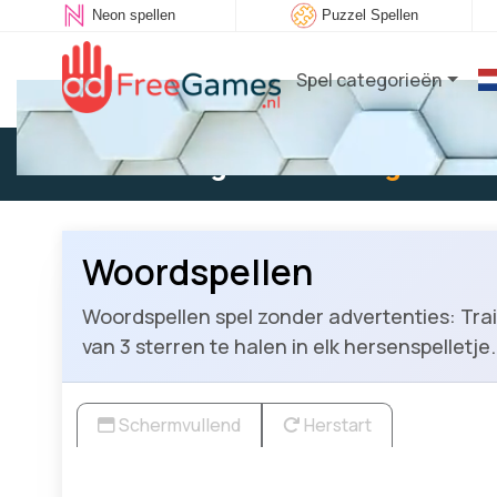
Neon spellen
Puzzel Spellen
Spel categorieën
Bestaande gebruiker:
Log in
om t
Woordspellen
Woordspellen spel zonder advertenties: Trai
van 3 sterren te halen in elk hersenspelletje.
Schermvullend
Herstart