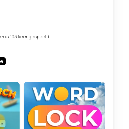
en
is 103 keer gespeeld.
pe
er