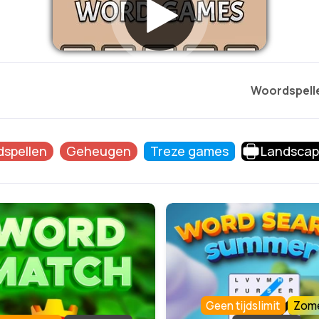
Woordspell
spellen
Geheugen
Treze games
Landsca
Geen tijdslimit
Zom