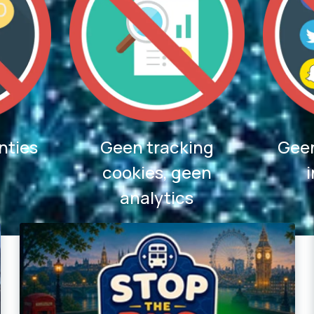
nties
Geen tracking
Geen
cookies, geen
analytics