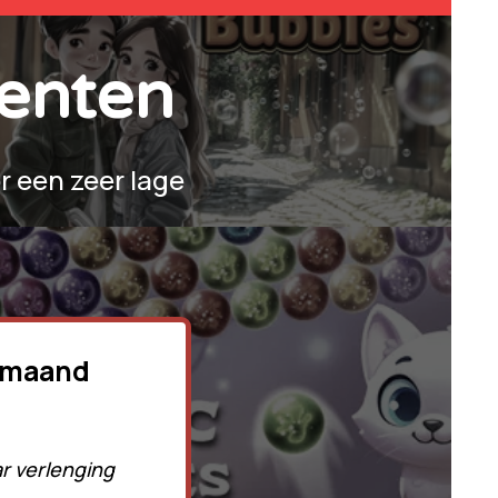
enten
r een zeer lage
1 maand
ar verlenging