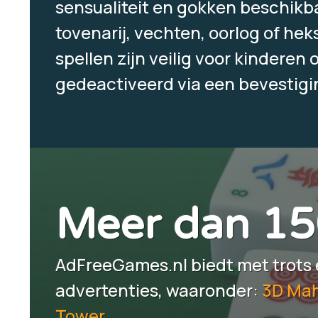
sensualiteit en gokken beschikba
tovenarij, vechten, oorlog of hek
spellen zijn veilig voor kinderen 
gedeactiveerd via een bevestigin
Meer dan 15
AdFreeGames.nl biedt met trots 
advertenties, waaronder:
3D Ma
Tower
.