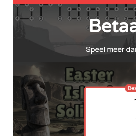
Beta
Speel meer d
Be