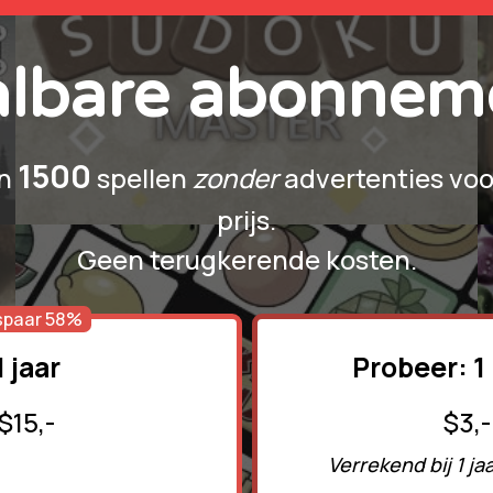
albare abonnem
1500
an
spellen
zonder
advertenties voo
prijs.
Geen terugkerende kosten.
spaar 58%
1 jaar
Probeer: 
$15,-
$3,-
Verrekend bij 1 ja