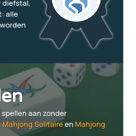
diefstal,
: alle
n worden
len
 spellen aan zonder
,
Mahjong Solitaire
en
Mahjong