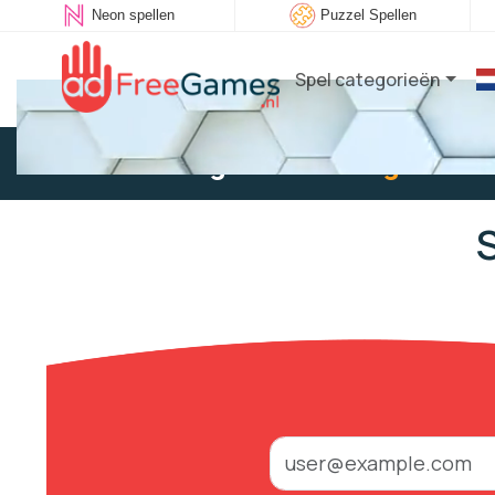
Neon spellen
Puzzel Spellen
Spel categorieën
Bestaande gebruiker:
Log in
om t