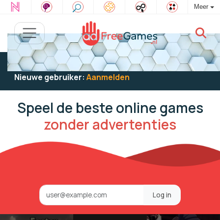
Meer
Bestaande gebruiker:
Log in
om te spelen
Nieuwe gebruiker:
Aanmelden
Speel de beste online games
zonder advertenties
Log in