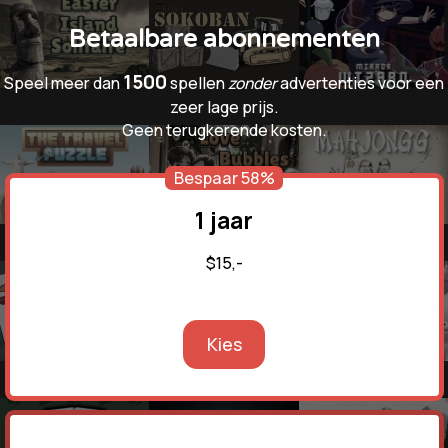
Betaalbare abonnementen
1500
Speel meer dan
spellen
zonder
advertenties voor een
zeer lage prijs.
Geen terugkerende kosten.
Bespaar 58%
1 jaar
$15,-
Kies