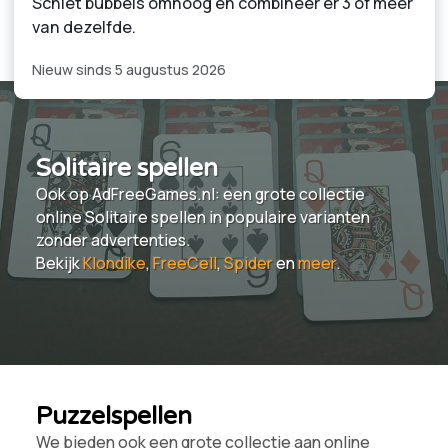
Schiet bubbels omhoog en combineer er 3 of meer
van dezelfde.
Nieuw sinds 5 augustus 2026
Solitaire spellen
Ook op AdFreeGames.nl: een grote collectie
online Solitaire spellen in populaire varianten
zonder advertenties.
Bekijk
Klondike
,
FreeCell
,
Spider
en
meer
.
Puzzelspellen
We bieden ook een grote collectie aan online