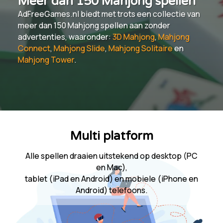
Meer dan 150 Mahjong spellen
AdFreeGames.nl biedt met trots een collectie van
meer dan 150 Mahjong spellen aan zonder
advertenties, waaronder:
3D Mahjong
,
Mahjong
Connect
,
Mahjong Slide
,
Mahjong Solitaire
en
Mahjong Tower
.
Multi platform
Alle spellen draaien uitstekend op desktop (PC
en Mac),
tablet (iPad en Android) en mobiele (iPhone en
Android) telefoons.