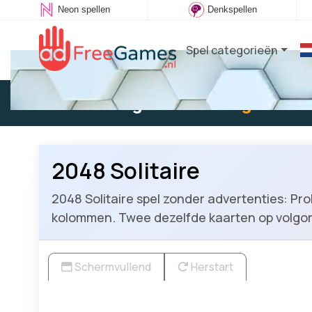
Neon spellen
Denkspellen
Spel categorieën
Bestaande gebruiker:
Log in
om t
2048 Solitaire
2048 Solitaire spel zonder advertenties: Pr
kolommen. Twee dezelfde kaarten op volgor
Schermvullend
Herstart