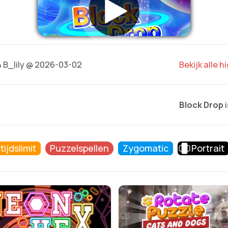
4
B_lily @ 2026-03-02
Bekijk alle 
Block Drop
i
ijdslimit
Puzzelspellen
Zygomatic
Portrait