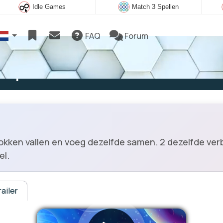
Idle Games
Match 3 Spellen
FAQ
Forum
e spelen
blokken vallen en voeg dezelfde samen. 2 dezelfde ve
el.
ailer