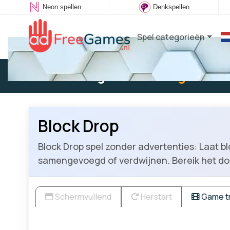
Neon spellen
Denkspellen
Spel categorieën
Bestaande gebruiker:
Log in
om t
Block Drop
Block Drop spel zonder advertenties: Laat 
samengevoegd of verdwijnen. Bereik het do
Schermvullend
Herstart
Game tr