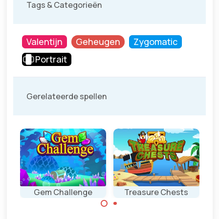
Tags & Categorieën
Valentijn
Geheugen
Zygomatic
Portrait
Gerelateerde spellen
Gem Challenge
Treasure Chests