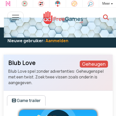
Meer
Bestaande gebruiker:
Log in
om te spelen
Nieuwe gebruiker:
Aanmelden
Blub Love
Geheugen
Blub Love spel zonder advertenties: Geheugenspel
met een twist. Zoek twee vissen zoals onderin is
aangegeven.
Game trailer