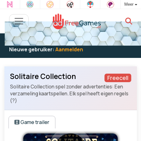
Meer
Bestaande gebruiker:
Log in
om te spelen
Nieuwe gebruiker:
Aanmelden
Solitaire Collection
Freecell
Solitaire Collection spel zonder advertenties: Een
verzameling kaartspellen. Elk spel heeft eigen regels
(?)
Game trailer