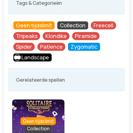
Tags & Categorieën
Geen tijdslimit
Collection
Freecell
Tripeaks
Klondike
Piramide
Spider
Patience
Zygomatic
Landscape
Gerelateerde spellen
Geen tijdslimit
Collection