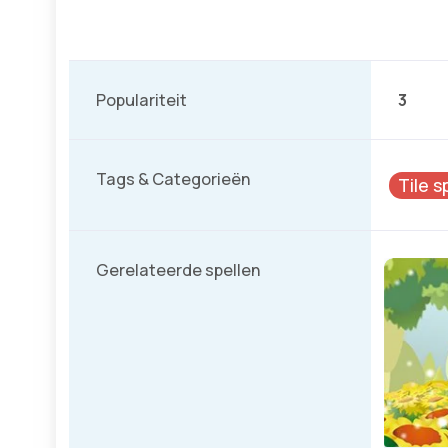
Populariteit
3
Tags & Categorieën
Tile s
Gerelateerde spellen
st