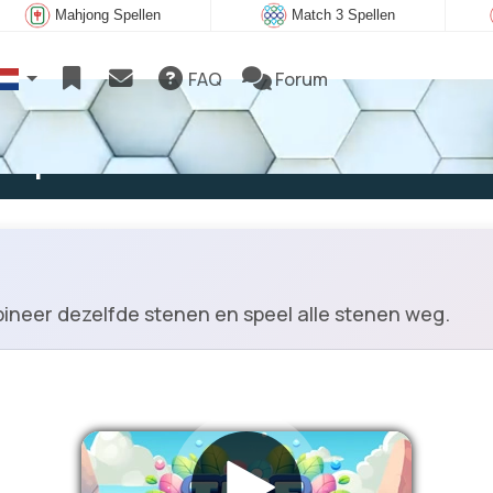
Mahjong Spellen
Match 3 Spellen
FAQ
Forum
e spelen
ineer dezelfde stenen en speel alle stenen weg.