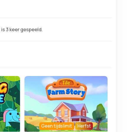
h
is 3 keer gespeeld.
Geen tijdslimit
Herfst