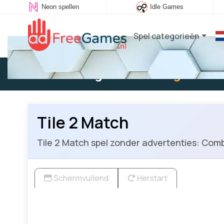
Neon spellen
Idle Games
Spel categorieën
Bestaande gebruiker:
Log in
om t
Tile 2 Match
Tile 2 Match spel zonder advertenties: Comb
Schermvullend
Herstart