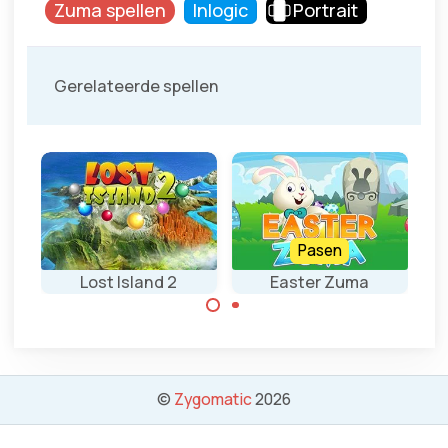
Zuma spellen
Inlogic
Portrait
Gerelateerde spellen
Pasen
Lost Island 2
Easter Zuma
Combineer 3 of
Richt en schiet
meer dezelfde
de gekleurde
hazen voor
©
Zygomatic
2026
knikkers in de rij
Pasen.
van knikkers en
verbind 3 of meer