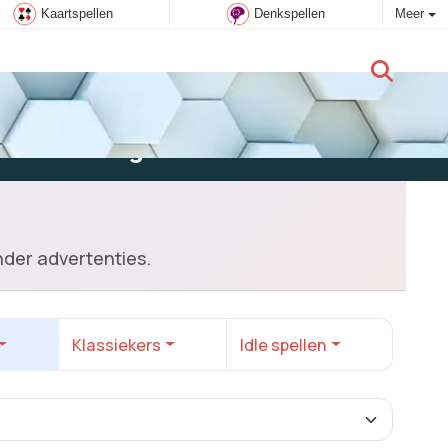
Kaartspellen
Denkspellen
Meer
Nieuwe gebruiker:
Aanmelden
nder advertenties.
Klassiekers
Idle spellen