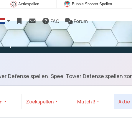
Actiespellen
Bubble Shooter Spellen
FAQ
Forum
e spelen
ower Defense spellen. Speel Tower Defense spellen zo
en
Zoekspellen
Match 3
Aktie