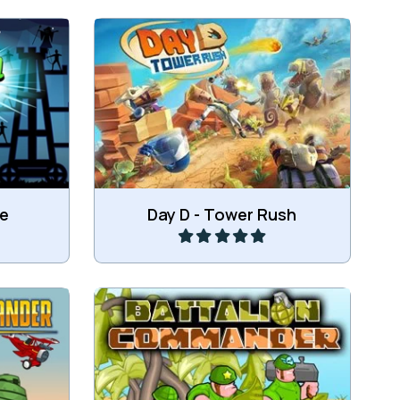
e toren.
Verdedig je basis tegen de Dino's.
Speel
se
Day D - Tower Rush
 in WW1.
Commandeer je bataljon.