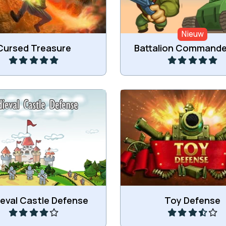
Nieuw
Speel
Speel
Cursed Treasure
Battalion Commande
edig je Middeleeuwse
Verdedig de basis me
Kasteel.
speelgoedsoldaatj
Speel
Speel
eval Castle Defense
Toy Defense